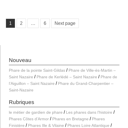
Pagination
Page
Page
Page
1
2
…
6
Next page
des
publications
Nouveau
Phare de la pointe Saint-Gildas
Phare de Ville-ès-Martin –
Saint Nazaire
Phare de Kerlédé – Saint Nazaire
Phare de
l’Aiguillon – Saint Nazaire
Phare du Grand-Charpentier –
Saint-Nazaire
Rubriques
le métier de gardien de phare
Les phares dans l'histoire
Phares Côtes d'Armor
Phares en Bretagne
Phares
Finistère
Phares Ille & Vilaine
Phares Loire Atlantique