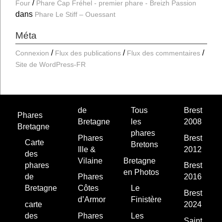
Four
Phare Cap Fréhel - premier phare - Breizh Passion
dans
Phare Le Stiff – Ouessant
Méta
Connexion
Flux des publications
Flux des commentaires
Site de WordPress-FR
de
Tous
Brest
Phares
Bretagne
les
2008
Bretagne
phares
Phares
Brest
Carte
Bretons
Ille &
2012
des
Vilaine
Bretagne
phares
Brest
en Photos
de
Phares
2016
Bretagne
Côtes
Le
Brest
d’Armor
Finistère
carte
2024
des
Phares
Les
Saint