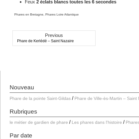
Feux
2 éclats blancs toutes les 6 secondes
Categories
Phares en Bretagne
,
Phares Loire Atlantique
Previous
Previous
Phare de Kerlédé – Saint Nazaire
post:
Nouveau
Phare de la pointe Saint-Gildas
Phare de Ville-ès-Martin – Saint
Rubriques
le métier de gardien de phare
Les phares dans l'histoire
Phares
Par date