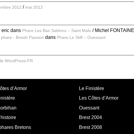
embre 2012
mai 2012
r eric
dans
Michel FONTAIN
Phare Les Bas Sablons – Saint Malo
dans
 phare - Breizh Passion
Phare Le Stiff – Ouessant
 de WordPress-FR
ôtes d’Armor
Le Finistère
nistère
Les Côtes d’Armor
orbihan
Ouessant
histoire
Brest 2004
phares Bretons
Brest 2008