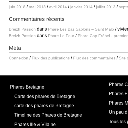
juin 2018
mai 2018
avril 2014
janvier 2014
juillet 2013
sept
Commentaires récents
dans
vivie
Breizh Passion
Phare Les Bas Sablons – Saint Malo
dans
Breizh Passion
Phare Le Four
Phare Cap Fréhel - premier
Méta
Connexion
Flux des publications
Flux des commentaires
Site
Phares C
Phares Bretagne
Phares Fi
Carte des phares de Bretagne
Phares M
carte des phares de Bretagne
Un peu d’
Timeline des Phares de Bretagne
Tous les 
Phares Ille & Vilaine