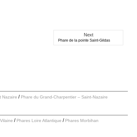
Next
Next
Phare de la pointe Saint-Gildas
post:
nt Nazaire
Phare du Grand-Charpentier – Saint-Nazaire
Vilaine
Phares Loire Atlantique
Phares Morbihan