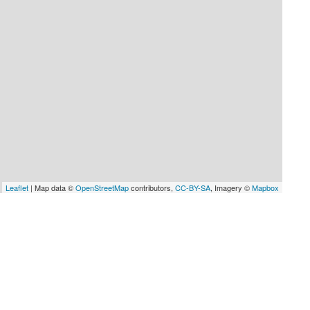
Leaflet
| Map data ©
OpenStreetMap
contributors,
CC-BY-SA
, Imagery ©
Mapbox