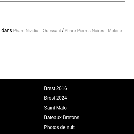
E
dans
Phare Nividic – Ouessant
Phare Pierres Noires - Molène -
Brest 2016
Brest 2024
Saint Malo
Bateaux Bretons
Photos de nuit