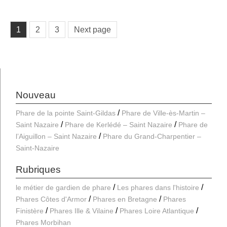
Pagination
Page
Page
Page
1
2
3
Next page
des
publications
Nouveau
Phare de la pointe Saint-Gildas
Phare de Ville-ès-Martin –
Saint Nazaire
Phare de Kerlédé – Saint Nazaire
Phare de
l’Aiguillon – Saint Nazaire
Phare du Grand-Charpentier –
Saint-Nazaire
Rubriques
le métier de gardien de phare
Les phares dans l'histoire
Phares Côtes d'Armor
Phares en Bretagne
Phares
Finistère
Phares Ille & Vilaine
Phares Loire Atlantique
Phares Morbihan