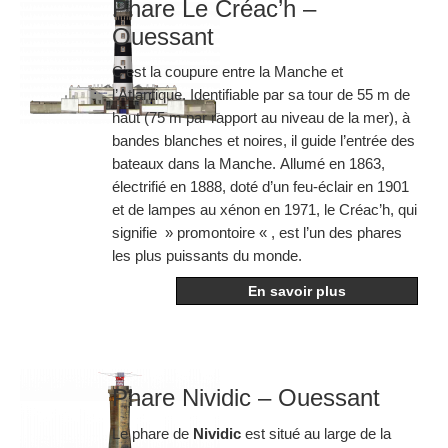
Phare Le Créac’h –
Ouessant
C’est la coupure entre la Manche et
l’Atlantique. Identifiable par sa tour de 55 m de
haut (75 m par rapport au niveau de la mer), à
bandes blanches et noires, il guide l’entrée des
bateaux dans la Manche. Allumé en 1863,
électrifié en 1888, doté d’un feu-éclair en 1901
et de lampes au xénon en 1971, le Créac’h, qui
signifie » promontoire « , est l’un des phares
les plus puissants du monde.
En savoir plus
Phare Nividic – Ouessant
Le phare de
Nividic
est situé au large de la