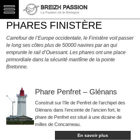
BREIZH PASSION
BREIZH PASSION
La Passion de la Bretagne
La Passion de la Bretagne
PHARES FINISTÈRE
Carrefour de l’Europe occidentale, le Finistère voit passer
le long ses côtes plus de 50000 navires par an qui
emprunte le rail d’Ouessant. Les phares ont une place
primordiale dans la sécurité maritîme de la pointe
Bretonne.
Phare Penfret – Glénans
Construit sur l’île de Penfret de l’archipel des
Glénans dans l’enceinte de l’ancien fort, le
phare de Penfret est situé à une dizaine de
milles de Concarneau.
En savoir plus