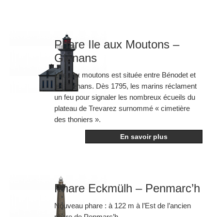
Phare Ile aux Moutons –
Glénans
L’île aux moutons est située entre Bénodet et
les Glénans. Dès 1795, les marins réclament
un feu pour signaler les nombreux écueils du
plateau de Trevarez surnommé « cimetière
des thoniers ».
En savoir plus
Phare Eckmülh – Penmarc’h
Nouveau phare : à 122 m à l’Est de l’ancien
phare de Penmarc’h