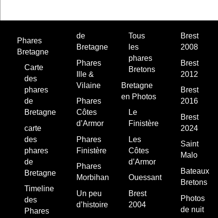
de
Tous
Brest
Phares
Bretagne
les
2008
Bretagne
phares
Phares
Brest
Carte
Bretons
Ille &
2012
des
Vilaine
Bretagne
phares
Brest
en Photos
de
Phares
2016
Bretagne
Côtes
Le
Brest
d’Armor
Finistère
carte
2024
des
Phares
Les
Saint
phares
Finistère
Côtes
Malo
de
d’Armor
Phares
Bateaux
Bretagne
Morbihan
Ouessant
Bretons
Timeline
Un peu
Brest
Photos
des
d’histoire
2004
de nuit
Phares