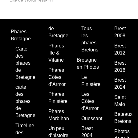
Site de WordPress-FR
de
Tous
Brest
Phares
Bretagne
les
2008
Bretagne
phares
Phares
Brest
Carte
Bretons
Ille &
2012
des
Vilaine
Bretagne
phares
Brest
en Photos
de
Phares
2016
Bretagne
Côtes
Le
Brest
d’Armor
Finistère
carte
2024
des
Phares
Les
Saint
phares
Finistère
Côtes
Malo
de
d’Armor
Phares
Bateaux
Bretagne
Morbihan
Ouessant
Bretons
Timeline
Un peu
Brest
Photos
des
d’histoire
2004