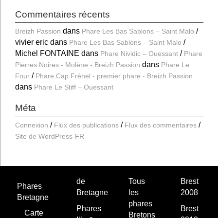
Commentaires récents
dans
Breizh Passion
Phare Les Bas Sablons – Saint Malo
vivier eric
dans
Phare Les Bas Sablons – Saint Malo
Michel FONTAINE
dans
Phare Nividic – Ouessant
Phare
dans
Pierres Noires - Molène - Breizh Passion
Phare Le
Four
Phare Cap Fréhel - premier phare - Breizh Passion
dans
Phare Le Stiff – Ouessant
Méta
Connexion
Flux des publications
Flux des commentaires
Site de WordPress-FR
de
Tous
Brest
Phares
Bretagne
les
2008
Bretagne
phares
Phares
Brest
Carte
Bretons