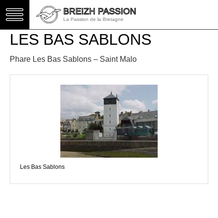
BREIZH PASSION
BREIZH PASSION
La Passion de la Bretagne
La Passion de la Bretagne
LES BAS SABLONS
Phare Les Bas Sablons – Saint Malo
Les Bas Sablons