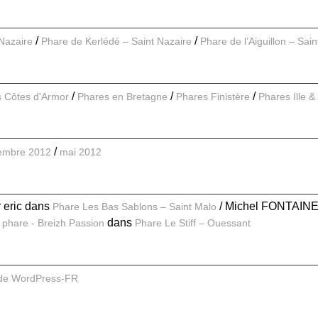
 Nazaire
Phare de Kerlédé – Saint Nazaire
Phare de l’Aiguillon – Sai
 Côtes d'Armor
Phares en Bretagne
Phares Finistère
Phares Ille & 
embre 2012
mai 2012
r eric
dans
Michel FONTAIN
Phare Les Bas Sablons – Saint Malo
dans
 phare - Breizh Passion
Phare Le Stiff – Ouessant
 de WordPress-FR