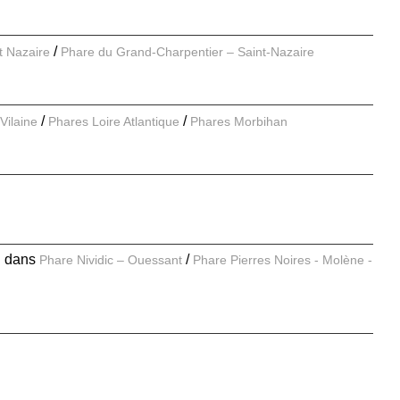
nt Nazaire
Phare du Grand-Charpentier – Saint-Nazaire
Vilaine
Phares Loire Atlantique
Phares Morbihan
E
dans
Phare Nividic – Ouessant
Phare Pierres Noires - Molène -