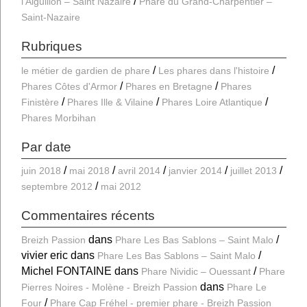
l’Aiguillon – Saint Nazaire
Phare du Grand-Charpentier –
Saint-Nazaire
Rubriques
le métier de gardien de phare
Les phares dans l'histoire
Phares Côtes d'Armor
Phares en Bretagne
Phares
Finistère
Phares Ille & Vilaine
Phares Loire Atlantique
Phares Morbihan
Par date
juin 2018
mai 2018
avril 2014
janvier 2014
juillet 2013
septembre 2012
mai 2012
Commentaires récents
dans
Breizh Passion
Phare Les Bas Sablons – Saint Malo
vivier eric
dans
Phare Les Bas Sablons – Saint Malo
Michel FONTAINE
dans
Phare Nividic – Ouessant
Phare
dans
Pierres Noires - Molène - Breizh Passion
Phare Le
Four
Phare Cap Fréhel - premier phare - Breizh Passion