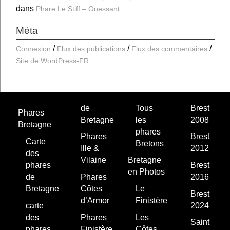
dans
Phare Le Stiff – Ouessant
Méta
Connexion
Flux des publications
Flux des commentaires
Site de WordPress-FR
de
Tous
Brest
Phares
Bretagne
les
2008
Bretagne
phares
Phares
Brest
Carte
Bretons
Ille &
2012
des
Vilaine
Bretagne
phares
Brest
en Photos
de
Phares
2016
Bretagne
Côtes
Le
Brest
d’Armor
Finistère
carte
2024
des
Phares
Les
Saint
phares
Finistère
Côtes