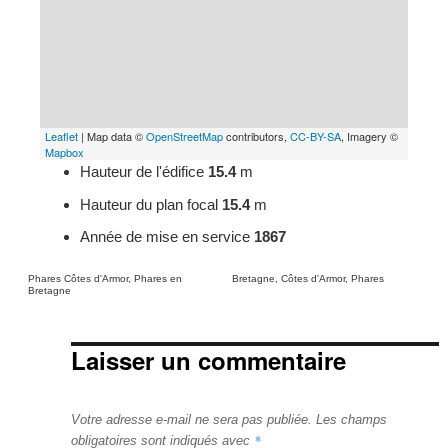
Leaflet
| Map data ©
OpenStreetMap
contributors,
CC-BY-SA
, Imagery ©
Mapbox
Hauteur de l'édifice
15.4
m
Hauteur du plan focal
15.4
m
Année de mise en service
1867
Categories
Tags
Phares Côtes d'Armor
,
Phares en
Bretagne
,
Côtes d'Armor
,
Phares
Bretagne
Laisser un commentaire
Votre adresse e-mail ne sera pas publiée.
Les champs
*
obligatoires sont indiqués avec