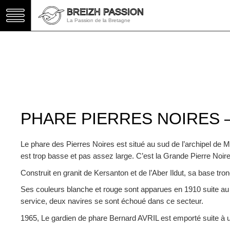
BREIZH PASSION
BREIZH PASSION
La Passion de la Bretagne
La Passion de la Bretagne
PHARE PIERRES NOIRES 
Le phare des Pierres Noires est situé au sud de l’archipel de 
est trop basse et pas assez large. C’est la Grande Pierre Noire
Construit en granit de Kersanton et de l’Aber Ildut, sa base t
Ses couleurs blanche et rouge sont apparues en 1910 suite au
service, deux navires se sont échoué dans ce secteur.
1965, Le gardien de phare Bernard AVRIL est emporté suite à un