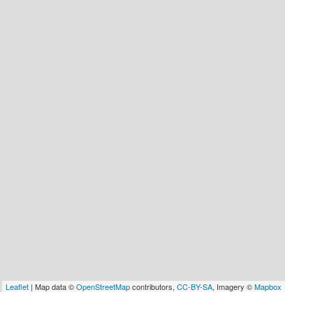
Leaflet
| Map data ©
OpenStreetMap
contributors,
CC-BY-SA
, Imagery ©
Mapbox