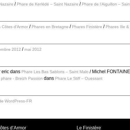
 Nazaire
Phare de Kerlédé – Saint Nazaire
Phare de l’Aiguillon – Sai
 Côtes d'Armor
Phares en Bretagne
Phares Finistère
Phares Ille & 
embre 2012
mai 2012
r eric
dans
Michel FONTAIN
Phare Les Bas Sablons – Saint Malo
dans
 phare - Breizh Passion
Phare Le Stiff – Ouessant
 de WordPress-FR
ôtes d’Armor
Le Finistère