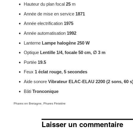
Hauteur du plan focal
25
m
Année de mise en service
1871
Année electrification
1975
Année automatisation
1992
Lanterne
Lampe halogène 250 W
Optique
Lentille 1/4, focale 50 cm, ∅ 3 m
Portée
19.5
Feux
1 éclat rouge, 5 secondes
Aide sonore
Vibrateur ELAC-ELAU 2200 (2 sons, 60 s
Bâti
Tronconique
Categories
Phares en Bretagne
,
Phares Finistère
Laisser un commentaire