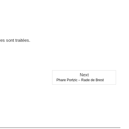
es sont traitées
.
Next
Next
Phare Portzic – Rade de Brest
post: