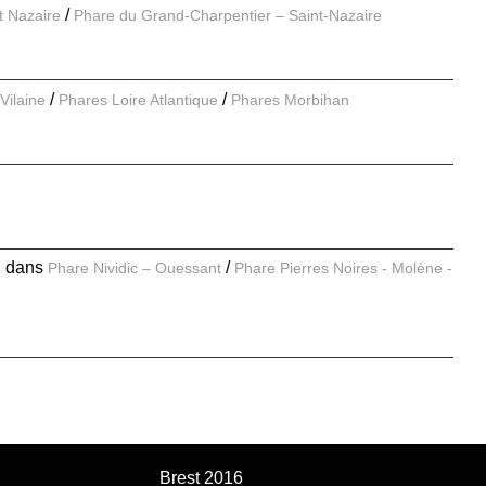
nt Nazaire
Phare du Grand-Charpentier – Saint-Nazaire
Vilaine
Phares Loire Atlantique
Phares Morbihan
E
dans
Phare Nividic – Ouessant
Phare Pierres Noires - Molène -
Brest 2016