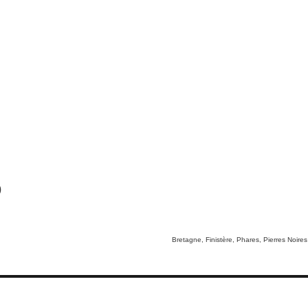
)
Tags
Bretagne
,
Finistère
,
Phares
,
Pierres Noires