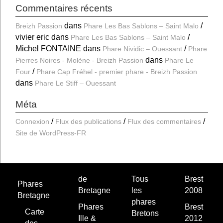
Commentaires récents
dans
Breizh Passion
Phare Les Bas Sablons – Saint Malo
vivier eric
dans
Phare Les Bas Sablons – Saint Malo
Michel FONTAINE
dans
Phare Nividic – Ouessant
Phare
dans
Pierres Noires - Molène - Breizh Passion
Phare Le
Four
Phare Cap Fréhel - premier phare - Breizh Passion
dans
Phare Le Stiff – Ouessant
Méta
Connexion
Flux des publications
Flux des commentaires
Site de WordPress-FR
de
Tous
Brest
Phares
Bretagne
les
2008
Bretagne
phares
Phares
Brest
Carte
Bretons
Ille &
2012