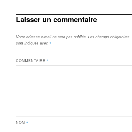
size
Laisser un commentaire
Votre adresse e-mail ne sera pas publiée.
Les champs obligatoires
*
sont indiqués avec
COMMENTAIRE
*
NOM
*