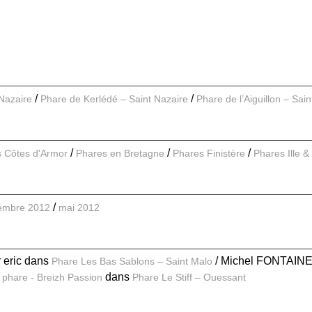
 Nazaire
Phare de Kerlédé – Saint Nazaire
Phare de l’Aiguillon – Sai
 Côtes d'Armor
Phares en Bretagne
Phares Finistère
Phares Ille & 
embre 2012
mai 2012
r eric
dans
Michel FONTAIN
Phare Les Bas Sablons – Saint Malo
dans
 phare - Breizh Passion
Phare Le Stiff – Ouessant