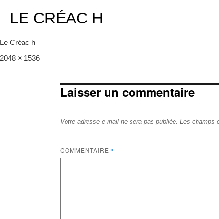
LE CRÉAC H
Le Créac h
Full
2048 × 1536
size
Laisser un commentaire
Votre adresse e-mail ne sera pas publiée.
Les champs o
COMMENTAIRE
*