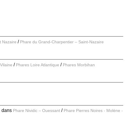
nt Nazaire
Phare du Grand-Charpentier – Saint-Nazaire
Vilaine
Phares Loire Atlantique
Phares Morbihan
E
dans
Phare Nividic – Ouessant
Phare Pierres Noires - Molène -