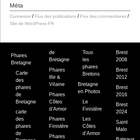
Méta
Connexion
Flux des publications
Flux des commentaires
Site de WordPress-FR
de
Tous
Brest
Phares
Bretagne
les
2008
Bretagne
phares
Phares
Brest
Carte
Bretons
Ille &
2012
des
Vilaine
Bretagne
phares
Brest
en Photos
de
Phares
2016
Bretagne
Côtes
Le
Brest
d’Armor
Finistère
carte
2024
des
Phares
Les
Saint
phares
Finistère
Côtes
Malo
de
d’Armor
Phares
Bateaux