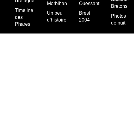
Bretagne
Morbihan
Ouessant
Bretons
Timeline
Un peu
Brest
Photos
des
d’histoire
2004
de nuit
Phares