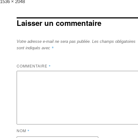
Full
1536 × 2048
size
Laisser un commentaire
Votre adresse e-mail ne sera pas publiée.
Les champs obligatoires
*
sont indiqués avec
COMMENTAIRE
*
NOM
*