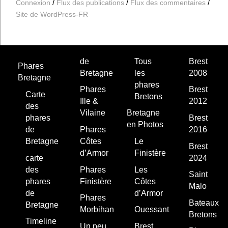
Connexion
Flux des publications
Flux des commentaires
Site de WordPress-FR
de
Tous
Brest
Phares
Bretagne
les
2008
Bretagne
phares
Phares
Brest
Carte
Bretons
Ille &
2012
des
Vilaine
Bretagne
phares
Brest
en Photos
de
Phares
2016
Bretagne
Côtes
Le
Brest
d’Armor
Finistère
carte
2024
des
Phares
Les
Saint
phares
Finistère
Côtes
Malo
de
d’Armor
Phares
Bateaux
Bretagne
Morbihan
Ouessant
Bretons
Timeline
Un peu
Brest