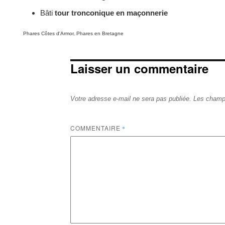
Bâti
tour tronconique en maçonnerie
Categories
Phares Côtes d'Armor
,
Phares en Bretagne
Laisser un commentaire
Votre adresse e-mail ne sera pas publiée.
Les champs
COMMENTAIRE
*