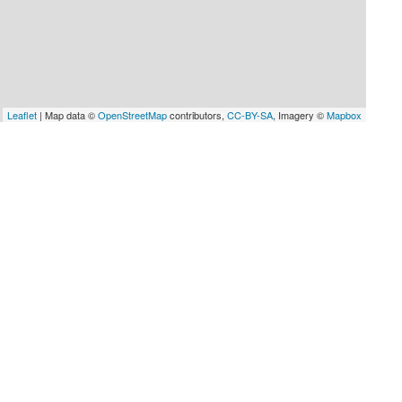
Leaflet
| Map data ©
OpenStreetMap
contributors,
CC-BY-SA
, Imagery ©
Mapbox