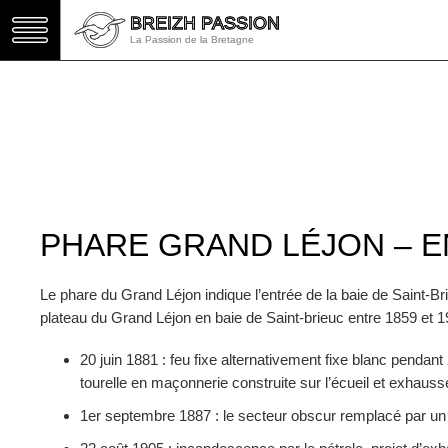
BREIZH PASSION
BREIZH PASSION
La Passion de la Bretagne
La Passion de la Bretagne
PHARE GRAND LÉJON – E
Le phare du Grand Léjon indique l’entrée de la baie de Saint-Br
plateau du Grand Léjon en baie de Saint-brieuc entre 1859 et 
20 juin 1881 : feu fixe alternativement fixe blanc penda
tourelle en maçonnerie construite sur l’écueil et exhauss
1er septembre 1887 : le secteur obscur remplacé par un