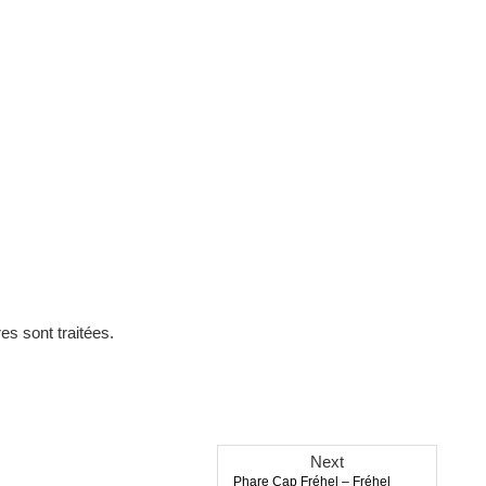
es sont traitées
.
Next
Next
Phare Cap Fréhel – Fréhel
post: