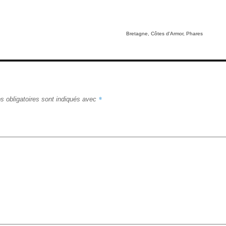
Tags
Bretagne
,
Côtes d'Armor
,
Phares
*
 obligatoires sont indiqués avec