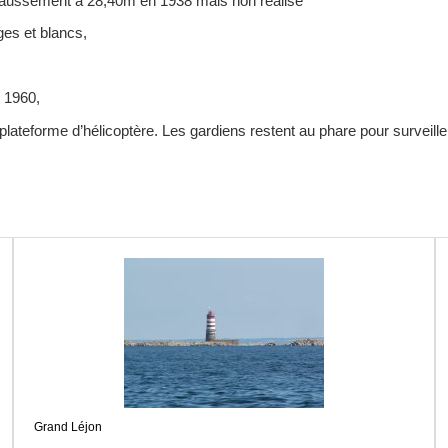
exhaussement à 28,40m en 1938 mais non réalisé
ges et blancs,
t 1960,
e plateforme d’hélicoptère. Les gardiens restent au phare pour surveiller
Grand Léjon