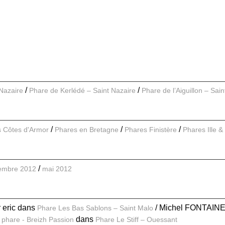
 Nazaire
Phare de Kerlédé – Saint Nazaire
Phare de l’Aiguillon – Sai
 Côtes d'Armor
Phares en Bretagne
Phares Finistère
Phares Ille & 
embre 2012
mai 2012
r eric
dans
Michel FONTAIN
Phare Les Bas Sablons – Saint Malo
dans
 phare - Breizh Passion
Phare Le Stiff – Ouessant