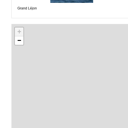
Grand Léjon
+
−